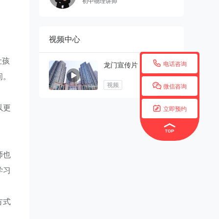
初中物理讲师
视频中心
让孩

电话咨询
龙门宣传片
间。

视频
微信咨询
以更

立即预约
师也
学习
方式