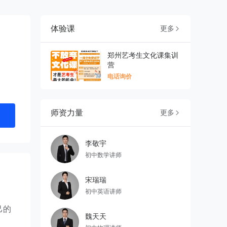
体验课
更多

郑州艺考生文化课集训
营
电话询价
师资力量
更多

李敬宇
初中数学讲师
宋瑞瑞
初中英语讲师
己的
魏天天