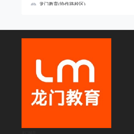
龙门教育(协作路校区)
5
郑州市中原区协作路17号-3号
18736027265

龙门教育(大学路校区)
6
河南省郑州市二七区陇海路与大学路交叉口
向北300米路西华城国际中心9层
18736027265

龙门教育(省实验校区)
7
河南省郑州市金水区文化路金国商厦7层
18736027265

龙门教育(中原校区)
8
河南省郑州市中原区桐柏路238号
18736027265

龙门辅导