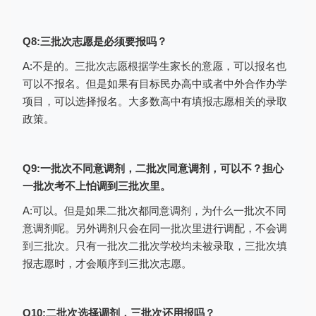
1. 不是2026年的中招考生，不能登录填
报志愿；
Q8:三批次志愿是必须要报吗？
2. 未报名的考生和报名后未审核通过的
A:不是的。三批次志愿根据学生家长的意愿，可以报名也
考生，不能登录填报志愿；
可以不报名。但是如果有目标民办高中或者中外合作办学
项目，可以选择报名。大多数高中有填报志愿相关的录取
3. 报考类别不是‘普通高中’的考生不能
政策。
登录填报志愿；
4. 如考生所在地没有设置志愿方案的考
Q9:一批次不同意调剂，二批次同意调剂，可以不？担心
生不能填报志愿，请及时与学校或者当地教
一批次考不上怕调到三批次里。
育行政部门联系咨询；
A:可以。但是如果二批次都同意调剂，为什么一批次不同
5. 如考生所在地志愿方案关闭，则考生
意调剂呢。另外调剂只会在同一批次里进行调配，不会调
不能再填报志愿；
到三批次。只有一批次二批次学校均未被录取，三批次填
6. 如考生所在地志愿填报时间截止，则
报志愿时，才会顺序到三批次志愿。
考生不能再填报志愿；
7. 使用过程中，同一台电脑同时只允许
Q10:二批次选择调剂，三批次还用报吗？