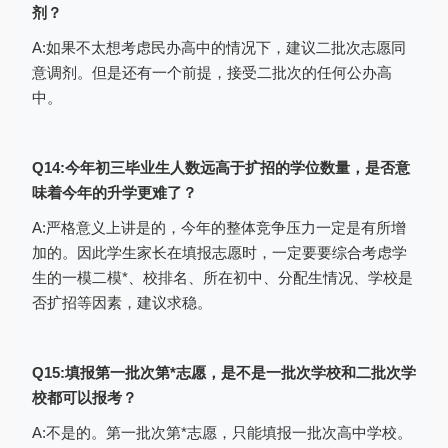
剂？
A:如果不太想考虑民办高中的情况下，建议二批次志愿同
意调剂。但是还有一个前提，接受二批次的任何公办高
中。
Q14:今年初三毕业生人数远高于扩招的学位数量，是否意
1.符合照顾加分条件的考生要如实选择
味着今年的升学更难了？
照顾类型，如若不具备照顾加分条件的考生
A:严格意义上讲是的，今年的整体竞争压力一定是有所增
请选择“无”；
加的。因此学生家长在填报志愿时，一定要要综合考虑学
2.符合照顾加分条件的考生要如实选择
生的一模二模*、校排名、所在初中、分配生情况、学校是
照顾类型，符合多个条件的请选择加分*高的
否扩招等因素，建议求稳。
照顾类型；（报名成后请携带证明文件到学
校、教育机关进行认证）
Q15:填报第一批次第*志愿，是不是一批次学校和二批次学
3.证明材料：图片大小50k，格式
校都可以报考？
jpeg,jpg,png,gif中的一种；
A:不是的。第一批次第*志愿，只能填报一批次高中学校。