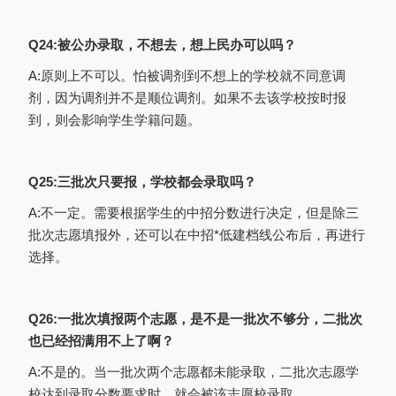
Q24:被公办录取，不想去，想上民办可以吗？
A:原则上不可以。怕被调剂到不想上的学校就不同意调
剂，因为调剂并不是顺位调剂。如果不去该学校按时报
到，则会影响学生学籍问题。
Q25:三批次只要报，学校都会录取吗？
A:不一定。需要根据学生的中招分数进行决定，但是除三
批次志愿填报外，还可以在中招*低建档线公布后，再进行
选择。
考生根据自己的情况选择学校，选择完
成后点击“保存”按钮，会出现“2026年中招考
试承诺书”界面，如下图，点击“同意”按钮。
Q26:一批次填报两个志愿，是不是一批次不够分，二批次
也已经招满用不上了啊？
A:不是的。当一批次两个志愿都未能录取，二批次志愿学
校达到录取分数要求时，就会被该志愿校录取。