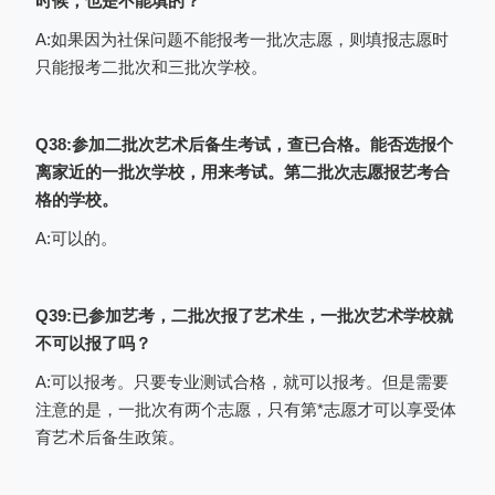
时候，也是不能填的？
误，如需要修改，考生在志愿填报有效期内
A:如果因为社保问题不能报考一批次志愿，则填报志愿时
只能报考二批次和三批次学校。
点击上图（如上图）中的
“编辑”
，可以再次
修改和完善自己的志愿信息和照顾对象信
息。
Q38:参加二批次艺术后备生考试，查已合格。能否选报个
离家近的一批次学校，用来考试。第二批次志愿报艺考合
注意：
格的学校。
1.在志愿填报有效时间内可以再修改一
A:可以的。
下自己的志愿信息，但是只能在最近修改点
半个小时后才能再修改。
2.若填报的有提前批志愿，当提前批志
Q39:已参加艺考，二批次报了艺术生，一批次艺术学校就
不可以报了吗？
愿审核通过后，将不能再修改所有的志愿信
A:可以报考。只要专业测试合格，就可以报考。但是需要
息。
注意的是，一批次有两个志愿，只有第*志愿才可以享受体
育艺术后备生政策。
三、安全退出