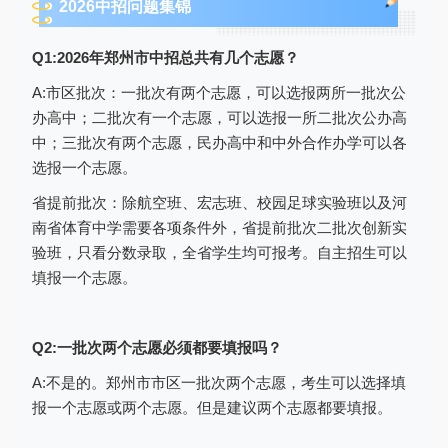
2026中招问题集锦
方法二，可以直接访问
http://
gzzs.jyt.henan.gov.cn，进入“
河南省
Q1:2026年郑州市中招总共有几个志愿？
普通高中招生考生服务平台
”页面，如下图；
A:市区批次：一批次有两个志愿，可以选报两所一批次公
办高中；二批次有一个志愿，可以选报一所二批次公办高
进入考生登录界面，登录分为“账号登
中；三批次有两个志愿，民办高中和中外合作办学可以各
录”和“扫码登录 ”2种方式：
选报一个志愿。
1、使用账号密码登录
省提前批次：除航空班、宏志班、校园足球实验班以及河
①
登录账号：
中招准考证号。
南省体育中学需要各项条件外，省提前批次二批次创新实
验班，只看分数录取，全省学生均可报考。自主招生可以
② 证件号码：输入正确的18位身份证
填报一个志愿。
号。
③ 登录密码：即考生在注册过程中自己
Q2:一批次两个志愿必须都要填报吗？
设置的密码。
A:不是的。郑州市市区一批次两个志愿，考生可以选择填
2、使用
微信扫码 二维码登录。
报一个志愿或两个志愿。但是建议两个志愿都要填报。
二维码有效期为30秒，30秒后自动更新