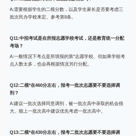
同一考生操作，操作结束后请点击“退出”按
A:需要根据学生的二模分数，以及学生家长是否要考虑三
钮退出。退出后间隔30分钟后其他同学才能
批次民办学校来定。参考第8条。
操作。
1）照顾对象
Q11:中招考试是在所报志愿学校考试，还是教育统一分配
考生登录后即可进入考生“照顾对象”界
考场？
面，考生根据自己情况如实选择照顾类型
A:一般情况下考点是所填报的第*志愿学校。但如果学校考
（照顾类型内容以当年政策文件为准)。如下
点人数太多，也会再根据情况另行分配。
图：
Q12:二模*在460分左右，报考一批次志愿要不要选择调
剂？
A:建议一批次选择同意调剂，被一批次高中录取的机会很
大。能上一批次高中建议优先考虑一批次高中。
Q13:二模*在430分左右，报考二批次志愿要不要选择调