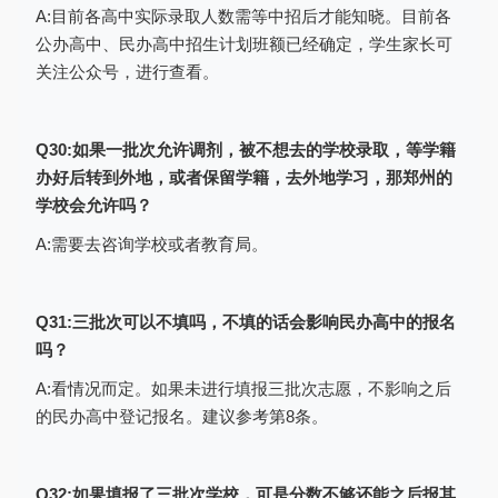
A:目前各高中实际录取人数需等中招后才能知晓。目前各
公办高中、民办高中招生计划班额已经确定，学生家长可
关注公众号，进行查看。
Q30:如果一批次允许调剂，被不想去的学校录取，等学籍
办好后转到外地，或者保留学籍，去外地学习，那郑州的
学校会允许吗？
A:需要去咨询学校或者教育局。
Q31:三批次可以不填吗，不填的话会影响民办高中的报名
吗？
（截图为2023年志愿填报表格）
A:看情况而定。如果未进行填报三批次志愿，不影响之后
的民办高中登记报名。建议参考第8条。
最后点击“同意”按钮，保存即可。
3) 确认志愿信息
志愿信息填写完善保存成功后，点击“查
Q32:如果填报了三批次学校，可是分数不够还能之后报其