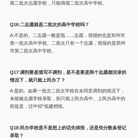
第二批次志愿学校，只能填报二批次高中学校。
4.照顾对象登记后，如果需要变更照顾
对象信息，只能在最近变更点24小时后进
行；
Q16:二志愿就是二批次的高中学校吗？
5.考生请在填报志愿有效时间内申请，
A:不是的。二志愿一般是指……志愿，填报的也是郑州市
第一批次高中学校。二批次只有一个志愿，填报的是郑州
过了有效时间将不允许再申请照顾加分；
市第二批次高中学校。
6.照顾对象信息审核通过后将不允许再
修改，即使还在有效期间内也不允许再修
Q17:调剂要是填写不调剂，是不是要是两个志愿都没录的
改。
情况下，就只能上民办了？
2）填报志愿
A:是的。如果一批次二批次学校在未同意调剂的情况下，
照顾对象信息选择完成后，点击“下一
未能被志愿学校录取，则只能上民办高中。上民办高中的
步”按钮，进入“填报志愿”界面，如下图：
前提是，过中招*低建档线。
Q18:民办学校是不是想上的话先得报，还是凭分数条登记
录取？