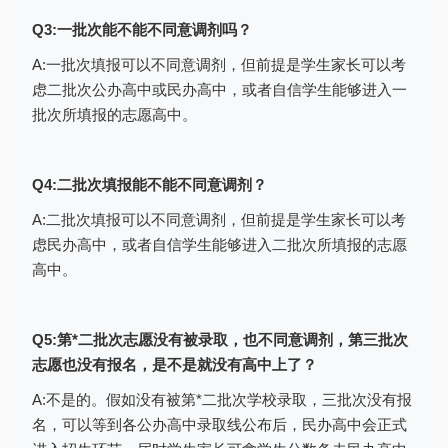
需重扫描；请使用与考生账号建立绑定的微
Q3:一批次能不能不同意调剂吗？
信。
A:一批次填报可以不同意调剂，但前提是学生家长可以考
备注：忘记登录账号和密码怎么办？
虑二批次公办高中或民办高中，或者自信学生能够进入一
准考证号遗忘：考生请联系初中学校管
批次所填报的志愿高中。
理员查询，由校级管理员登录中招管理系统
（http://gzzs.jyt.henan.gov.cn/gzzy/），进
Q4:二批次填报能不能不同意调剂？
入“普通高中志愿填报平台”子系统，点击“报
A:二批次填报可以不同意调剂，但前提是学生家长可以考
名信息管理”菜单下“考生报名管理”页面进行
虑民办高中，或者自信学生能够进入二批次所填报的志愿
查看考生信息。
高中。
密码丢失：考生可以根据登录页面上
温
馨提示
自行进行找回（通过手机短信找回密
Q5:第*二批次志愿没有被录取，也不同意调剂，第三批次
码）；如果依旧无法找回，请咨询学校管理
志愿也没有报名，是不是就没有高中上了？
员进行密码重置。
A:不是的。假如没有被第*二批次学校录取，三批次没有报
名，可以等到各公办高中录取线公布后，民办高中会正式
二、进行志愿填报